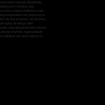
rsa sobre danças afrolatinas.
e nasceu em Coimbra. Das
a como a dança melhora a vida
dança empodera-nos, limpa-nos a
hor de nós próprios. No entanto,
ntar aulas de dança. Sem
so par, mas dançando bem temos
m pés de chumbo. A genialidade
 e dedicar um certo esforço à