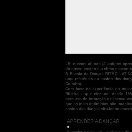
Os
nossos alunos já antigos aprec
do nosso ensino e o clima descontr
A Escola de Danças RITMO LATINO
uma referência no ensino das dança
Coimbra.
Com base na experiência do nosso
Ribeiro - que efectuou desde 199
percurso de formação e desenvolveu
que os mais optimistas não imagina
ensino das danças afro-latino-ameri
APRENDER A DANÇAR
o
Aprender a dançar é um objetivo de 