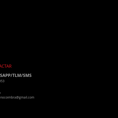
ACTAR
SAPP/TLM/SMS
053
L
tinocoimbra@gmail.com