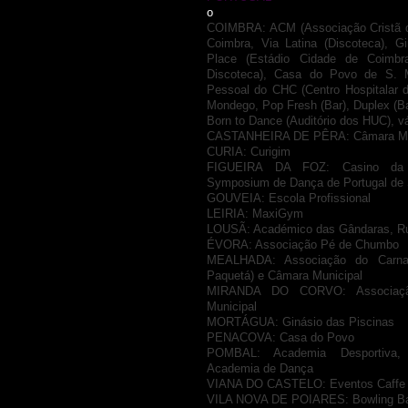
o
COIMBRA: ACM (Associação Cristã d
Coimbra, Via Latina (Discoteca), G
Place (Estádio Cidade de Coimbr
Discoteca), Casa do Povo de S. 
Pessoal do CHC (Centro Hospitalar 
Mondego, Pop Fresh (Bar), Duplex (Ba
Born to Dance (Auditório dos HUC), vár
CASTANHEIRA DE PÊRA: Câmara Mun
CURIA: Curigim
FIGUEIRA DA FOZ: Casino da F
Symposium de Dança de Portugal de 
GOUVEIA: Escola Profissional​
LEIRIA: MaxiGym
LOUSÃ: Académico das Gândaras, R
ÉVORA: Associação Pé de Chumbo
MEALHADA: Associação do Carnav
Paquetá) e Câmara Municipal
MIRANDA DO CORVO: Associaçã
Municipal
MORTÁGUA: Ginásio das Piscinas
PENACOVA: Casa do Povo
POMBAL: Academia Desportiva, 
Academia de Dança
VIANA DO CASTELO: Eventos Caffe
VILA NOVA DE POIARES: Bowling B