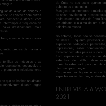
de Cuba no seu estilo quando dan
atingi-la.
cubana) ou chachachá.
Mas gosta de interpretar a música 
egular de aulas de danças e
da salsa novaiorquina, a espectacul
aprendeu e conviver com outras
o virtuosismo da salsa de Porto Ri
 para começar a dançar com
um africano e a alma de um cuban
 interromper a frequência de
salseiro do mundo.
 baixa drasticamente, mais
er-se.
No entanto, Jonas não se consider
ça bem, aguarde de seis meses
de dança. Enquanto professor e 
experiência pedagógica permite-lh
impressionar, saber compreender
a, então precisa de manter a
trabalhar com eles para as superar.
os.
Com experiência no ensino das da
setembro de 2002, desenvol
ar tonifica os músculos e as
currículo estruturado para permitir
dio-respiratório, desenvolve a
das principais danças.
l e promove o relacionamento
Os passos, as figuras e as comb
espectro amplo das danças afro-lati
e-se que os hábitos saudáveis
e mantiverem durante largos
ENTREVISTA à WOU
2021
gica e didáctica adequada a