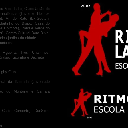
a Mocidade), Clube União de
imnoBeiras (Taveiro), Holmes
a), Ar de Rato (Ex-Scotch,
Martinho do Bispo, Casa do
de Coimbra), Parque Verde do
r), Centro Cultural Dom Dinis,
ios jardins da cidade...
icipal​
igueira, Três Chaminés-
Salsa, Kizomba e Bachata
ugby Club
al da Bairrada (Juventude
o do Montoiro e Câmara
Café Concerto, DanSpirit
ar