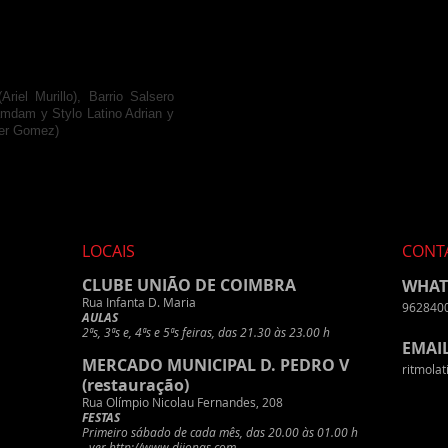
iel Murillo), Barrio Salsero
amdam y Stylo Latino Adrian y
ber Gomez)
LOCAIS
CONT
CLUBE UNIÃO DE COIMBRA
WHAT
Rua Infanta D. Maria
962840
AULAS
2ªs, 3ªs e,
4ªs e 5ªs feiras, das 21.30 às 23.00 h
EMAI
MERCADO MUNICIPAL D. PEDRO V
ritmola
(restauração)
Rua Olímpio Nicolau Fernandes, 208
FESTAS
Primeiro sábado de cada mês, das 20.00 às 01.00 h
- ver
http://www.djjonas.com