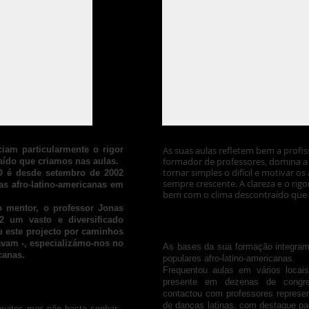
iam particularmente o rigor
​As suas aulas refletem bem a profi
formador de professores, domina a
aído que criamos nas aulas.
tornar simples o difícil e motivar 
 é desde setembro de 2002
sempre crescente. A clareza e o rig
s afro-latino-americanas em
bem com o clima descontraído que c
 mentor, o professor Jonas
2 um vasto e diversificado
 este projecto por caminhos
vam -, especializámo-nos no
​As bases da sua formação integra
canas.
populares afro-latino-americanas.
Frequentou aulas em vários locais
presente em dezenas de congr
contactou com professores represen
de danças latinas, com destaque par
muitos mas não basta sonhar: