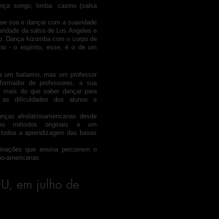
ça songo, timba, casino (salsa
que soa e dançar com a suavidade
aridade da salsa de Los Angeles e
co.
Dança kizomba com o corpo de
o - o espírito, esse, é o de um
a um bailarino, mas um professor
formador de professores, a sua
e, mais do que saber dançar para
 as dificuldades dos alunos e
nças afrolatinoamericanas desde
veu métodos originais e um
 a todos a aprendizagem das bases
inações que ensina percorrem o
no-americanas.
, em julho de