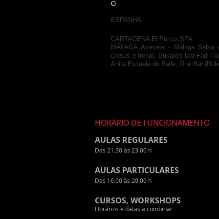
O
ESPANHA
CARTAGENA El Portus.SPA
MÁLAGA Atrevete - Málaga Salsa (Ar
(Jesus e Irena), Bukaro's Bar-Fadi H
Anita Escuela de Baile, One Bar (Ro
HORÁRIO DE FUNCIONAMENTO
AULAS REGULARES
Das 21.30 às 23.00 h
AULAS PARTICULARES
Das 16.00 às 20.00 h
CURSOS, WORKSHOPS
Horários e datas a combinar