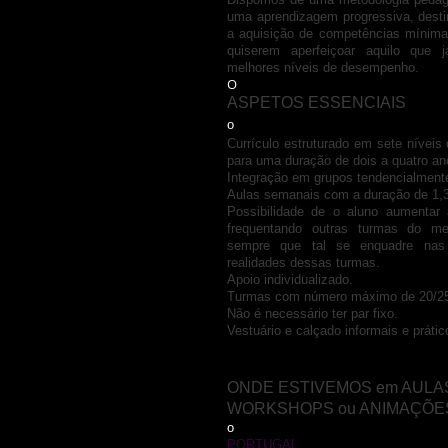
uma aprendizagem progressiva, desti
a aquisição de competências mínima
quiserem aperfeiçoar aquilo que
melhores níveis de desempenho.
O
ASPETOS ESSENCIAIS
o
Currículo estruturado em sete nívei
para uma duração de dois a quatro an
Integração em grupos tendencialment
Aulas semanais com a duração de 1,3
Possibilidade de o aluno aumentar 
frequentando outras turmas do mes
sempre que tal se enquadre nas
realidades dessas turmas.
Apoio individualizado.
Turmas com número máximo de 20/25
Não é necessário ter par fixo.
Vestuário e calçado informais e prátic
ONDE ESTIVEMOS em AULA
WORKSHOPS ou ANIMAÇÕE
o
PORTUGAL