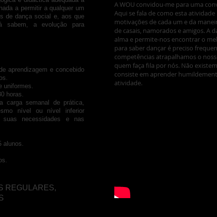
A WOU convidou-me para uma conve
nada a permitir a qualquer um
Aqui se fala de como esta atividad
s de dança social e, aos que
motivações de cada um e da maneir
 já sabem, a evolução para
de casais, namorados e amigos. A 
alma e permite-nos encontrar o mel
para saber dançar é preciso freque
competências atrapalhamos o nos
quem faça fila por nós. Não existe
s de aprendizagem e concebido
consiste em aprender humildemente
os.
atividade.
e uniformes.
0 horas.
a carga semanal de prática,
mo nível ou nível inferior
 suas necessidades e nas
 alunos.
os.
S REGULARES,
S