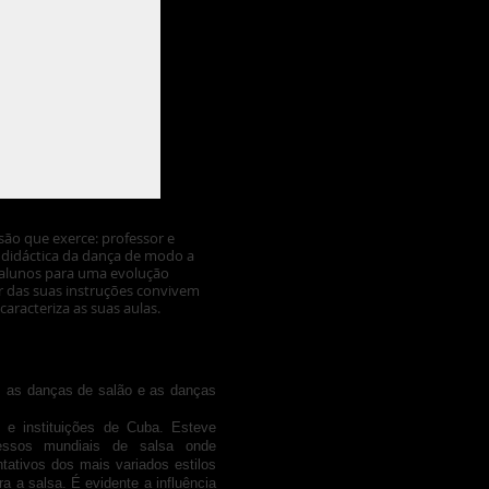
ssão que exerce: professor e
 didáctica da dança de modo a
os alunos para uma evolução
or das suas instruções convivem
aracteriza as suas aulas.
m as danças de salão e as danças
 e instituições de Cuba. Esteve
essos mundiais de salsa onde
tativos dos mais variados estilos
a a salsa. É evidente a influência