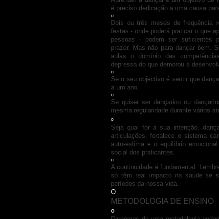
é preciso dedicação a uma causa para 
o
Dois ou três meses de frequência r
festas - onde poderá praticar o que 
pessoas - podem ser suficientes
prazer. Mas não para dançar bem. Se
aulas o domínio das competências
depressa do que demorou a desenvolv
o
Se o seu objectivo é sentir que dan
a um ano.
o
Se quiser ser dançarino ou dançarin
mesma regularidade durante vários an
o
Seja qual for a sua intenção, danç
articulações, fortalece o sistema car
auto-estima e o equilíbrio emociona
social dos praticantes.
o
A continuidade é fundamental. Lembr
só têm real impacto na saúde se s
períodos da nossa vida.
O
METODOLOGIA
DE ENSINO
o
Dispomos de uma metodologia pedagó