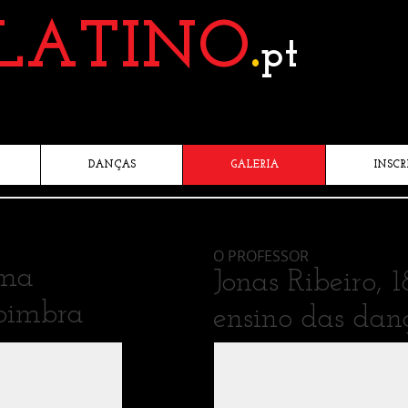
LATINO
.
pt
DANÇAS
GALERIA
INSCR
O PROFESSOR
uma
Jonas Ribeiro, 
Coimbra
ensino das danç